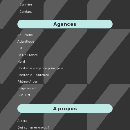
Carrière
Contact
Agences
Aquitaine
Atlantique
Est
Ile De France
Nord
Occitanie – agence principale
Occitanie – antenne
Rhône-Alpes
Siège social
Sud-Est
A propos
Alkera
Qui sommes-nous ?