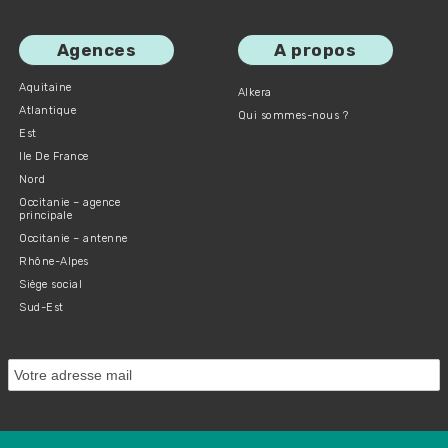
Agences
A propos
Aquitaine
Alkera
Atlantique
Qui sommes-nous ?
Est
Ile De France
Nord
Occitanie – agence
principale
Occitanie – antenne
Rhône-Alpes
Siège social
Sud-Est
Protected by Spam Master