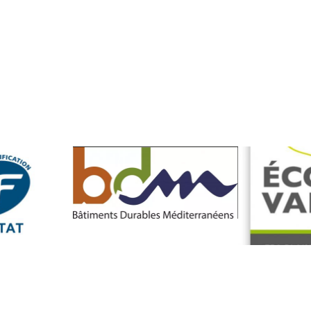
Image
Image