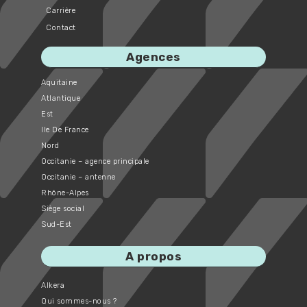
Carrière
Contact
Agences
Aquitaine
Atlantique
Est
Ile De France
Nord
Occitanie – agence principale
Occitanie – antenne
Rhône-Alpes
Siège social
Sud-Est
A propos
Alkera
Qui sommes-nous ?