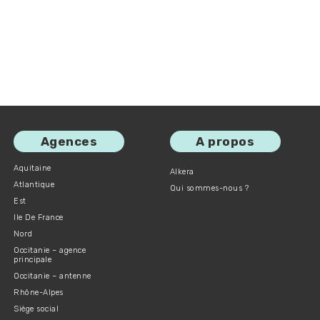
Agences
A propos
Aquitaine
Alkera
Atlantique
Qui sommes-nous ?
Est
Ile De France
Nord
Occitanie – agence
principale
Occitanie – antenne
Rhône-Alpes
Siège social