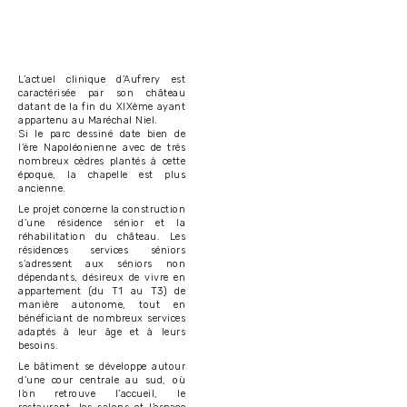
L’actuel clinique d’Aufrery est
caractérisée par son château
datant de la fin du XIXème ayant
appartenu au Maréchal Niel.
Si le parc dessiné date bien de
l'ère Napoléonienne avec de très
nombreux cèdres plantés à cette
époque, la chapelle est plus
ancienne.
Le projet concerne la construction
d’une résidence sénior et la
réhabilitation du château. Les
résidences services séniors
s’adressent aux séniors non
dépendants, désireux de vivre en
appartement (du T1 au T3) de
manière autonome, tout en
bénéficiant de nombreux services
adaptés à leur âge et à leurs
besoins.
Le bâtiment se développe autour
d’une cour centrale au sud, où
l’on retrouve l’accueil, le