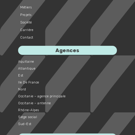
Métiers
Projets
Société
Carrière
Contact
Agences
Aquitaine
Atlantique
Est
Ile De France
Nord
Occitanie – agence principale
Occitanie – antenne
Rhône-Alpes
Siège social
Sud-Est