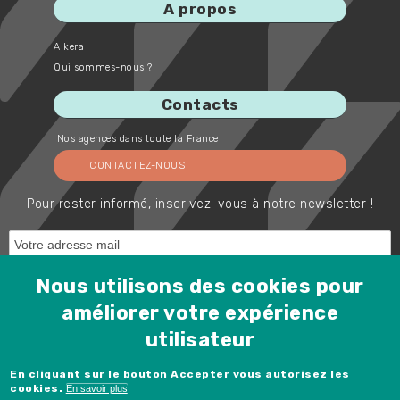
A propos
Alkera
Qui sommes-nous ?
Contacts
Nos agences dans toute la France
CONTACTEZ-NOUS
Pour rester informé, inscrivez-vous à notre newsletter !
Nous utilisons des cookies pour
améliorer votre expérience
utilisateur
Protected by Spam Master
Rejoignez-nous !
En cliquant sur le bouton Accepter vous autorisez les
cookies.
En savoir plus