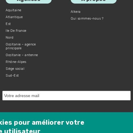
Aquitaine
Alkera
Atlantique
Qui sommes-nous ?
Est
Ile De France
Nord
Occitanie – agence
principale
Occitanie – antenne
Rhône-Alpes
Siège social
Sud-Est
Protected by Spam Master
kies pour améliorer votre
 utilisateur