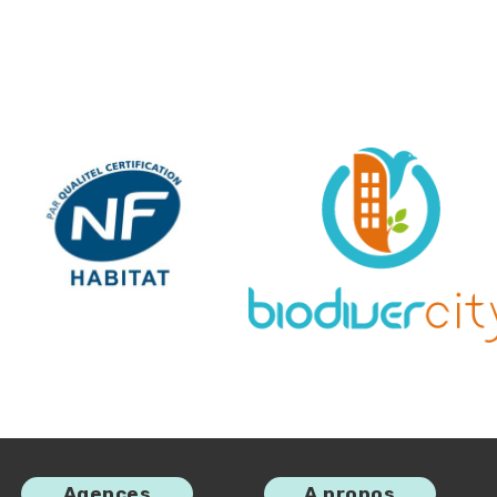
mage
Image
Agences
A propos