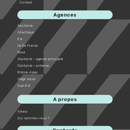
Contact
Agences
Aquitaine
Atlantique
Est
Ile De France
Nord
Occitanie – agence principale
Occitanie – antenne
Rhône-Alpes
Siège social
Sud-Est
A propos
Alkera
Qui sommes-nous ?