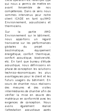
Cette opération est l’exemple type
qui nous a permis de mettre en
avant l’ensemble de nos
compétences. Dans ce sens nous
sommes intervenus pour notre
client ICADE en tant qu’AMO
Environnement, acousticiens et
thermiciens.
Sur la partie AMO
Environnement sur le bâtiment,
nous apportons un regard
transverse sur les performances
globales du projet :
bioclimatique, équipement
énergétique, confort thermique,
confort acoustique, biodiversité,
etc. En tant que bureau d'étude
acoustique, nous définissons en
phase de conception les solutions
technico-économiques les plus
avantageuses pour le client et les
futurs usagers du bâtiment. En
cours de chantier nous réalisons
des mesures et des visites
intermédiaires de chantier afin de
vérifier la mise en œuvre des
matériaux en conformité avec les
exigences de conception. Nous
avons également réalisé
l’attestation acoustique après