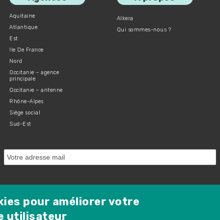
Aquitaine
Alkera
Atlantique
Qui sommes-nous ?
Est
Ile De France
Nord
Occitanie – agence
principale
Occitanie – antenne
Rhône-Alpes
Siège social
Sud-Est
Protected by Spam Master
kies pour améliorer votre
 utilisateur