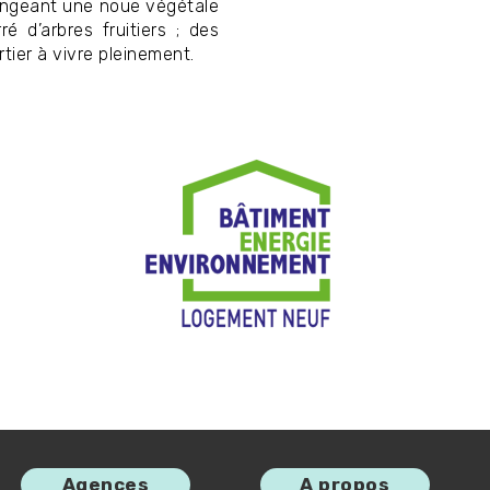
ongeant une noue végétale
é d’arbres fruitiers ; des
ier à vivre pleinement.
Image
Agences
A propos