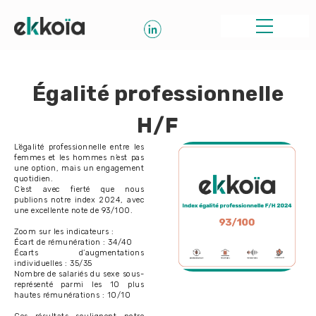
Égalité professionnelle
H/F
L’égalité professionnelle entre les
femmes et les hommes n’est pas
une option, mais un engagement
quotidien.
C’est avec fierté que nous
publions notre index 2024, avec
une excellente note de 93/100.
Zoom sur les indicateurs :
Écart de rémunération : 34/40
Écarts d’augmentations
individuelles : 35/35
Nombre de salariés du sexe sous-
représenté parmi les 10 plus
hautes rémunérations : 10/10