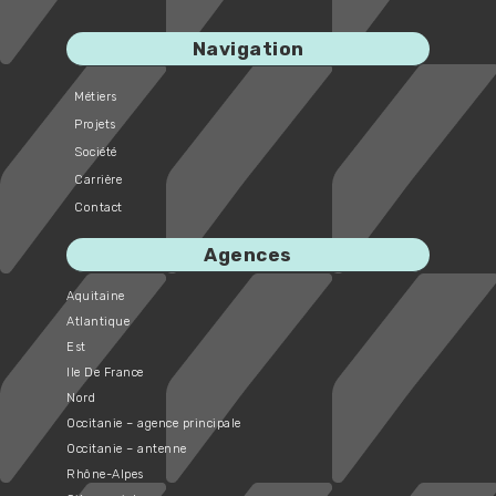
Navigation
Métiers
Projets
Société
Carrière
Contact
Agences
Aquitaine
Atlantique
Est
Ile De France
Nord
Occitanie – agence principale
Occitanie – antenne
Rhône-Alpes