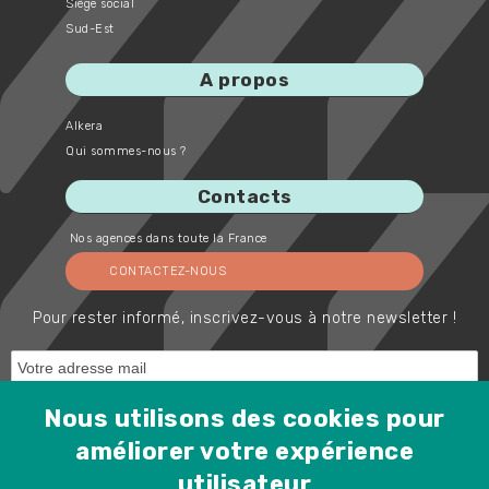
Siège social
Sud-Est
A propos
Alkera
Qui sommes-nous ?
Contacts
Nos agences dans toute la France
CONTACTEZ-NOUS
Pour rester informé, inscrivez-vous à notre newsletter !
Nous utilisons des cookies pour
améliorer votre expérience
utilisateur
Protected by Spam Master