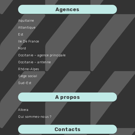
Agences
Aquitaine
Atlantique
Est
Ile De France
Nord
Occitanie – agence principale
Occitanie – antenne
Rhône-Alpes
Siège social
Sud-Est
A propos
Alkera
Qui sommes-nous ?
Contacts