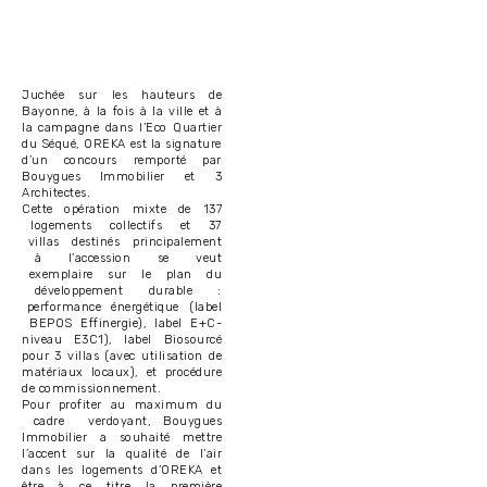
Juchée sur les hauteurs de
Bayonne, à la fois à la ville et à
la campagne dans l’Eco Quartier
du Séqué, OREKA est la signature
d’un concours remporté par
Bouygues Immobilier et 3
Architectes.
Cette opération mixte de 137
logements collectifs et 37
villas destinés principalement
à l’accession se veut
exemplaire sur le plan du
développement durable :
performance énergétique (label
BEPOS Effinergie), label E+C-
niveau E3C1), label Biosourcé
pour 3 villas (avec utilisation de
matériaux locaux), et procédure
de commissionnement.
Pour profiter au maximum du
cadre verdoyant, Bouygues
Immobilier a souhaité mettre
l’accent sur la qualité de l’air
dans les logements d’OREKA et
être à ce titre la première