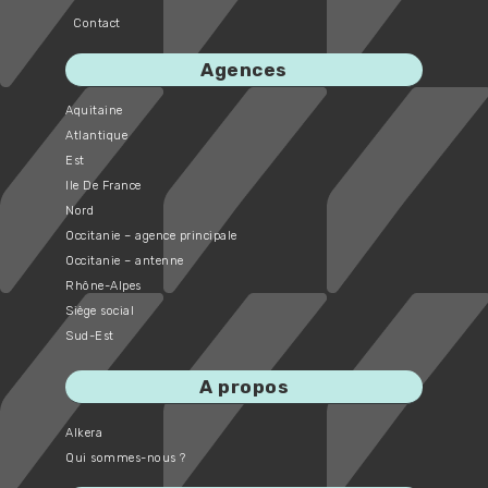
Contact
Agences
Aquitaine
Atlantique
Est
Ile De France
Nord
Occitanie – agence principale
Occitanie – antenne
Rhône-Alpes
Siège social
Sud-Est
A propos
Alkera
Qui sommes-nous ?