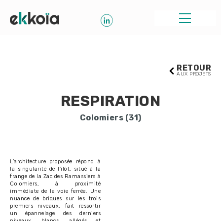
RETOUR
AUX PROJETS
RESPIRATION
Colomiers (31)
L’architecture proposée répond à
la singularité de l’ilôt, situé à la
frange de la Zac des Ramassiers à
Colomiers, à proximité
immédiate de la voie ferrée. Une
nuance de briques sur les trois
premiers niveaux, fait ressortir
un épannelage des derniers
niveaux, blancs, allégés et