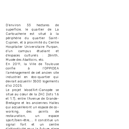
D'environ 33 hectares de
superficie, le quartier de La
Cartoucherie est situé à la
périphérie du quartier Saint-
Cyprien, et à proximité du Centre
Hospitalier Universitaire Purpan,
d'un campus étudiant et
d'espaces culturels : Zénith,
Musée des Abattoirs, etc.
En 2011, la Ville de Toulouse
confie à l'OPPIDEA
l'aménagement de cet ancien site
industriel en éco-quartier qui
devrait accueillir 3500 logements
d'ici 2025.
Le projet Wood'Art-Canopée se
situe au cœur de la ZAC (lots 1.6
et 1.7), entre l'Avenue de Grande-
Bretagne et les anciennes Halles
qui accueilleront un espace de co-
working, des points de
restauration, un espace
sport/bien-être,... Il constitue un
signal fort et un centre
d'attractivité pour la future place