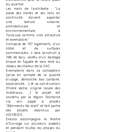
du quartier.
Les mots de l'architecte : "La
place des Halles et ses îlots en
continuité doivent apporter
une lecture urbaine,
architecturale et
environnementale à
Toulouse comme ville attractive
et exemplaire."
Composé de 137 logements, d'un
hôtel et de surfaces
commerciales, il sera construit à
76% de bois, revêtu d'un bardage
brique en façade et sera relié au
réseau de chaleur de la ZAC.
Exemplaire dans sa conception
(prise en compte de la qualité
d'usage, démarche bas carbone,
biodiversité, …) et sa construction
(filière sèche, origine locale des
matériaux, …) le projet est
soutenu par la région Occitanie
via son appel à projets
"Bâtiments No Watt" et fait partie
des projets reconnus par
ADIVBOIS.
Ekkoïa accompagne le Maître
d'Ouvrage sur plusieurs aspects
et pendant toutes les phases du