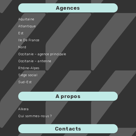
Agences
Aquitaine
Atlantique
Est
Ile De France
Nord
Occitanie – agence principale
Occitanie – antenne
Rhône-Alpes
Siège social
Sud-Est
A propos
Alkera
Qui sommes-nous ?
Contacts