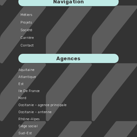
Navigation
Métiers
Projets
Société
Carrière
Contact
Agences
Aquitaine
Atlantique
Est
Ile De France
Nord
Occitanie – agence principale
Occitanie – antenne
Rhône-Alpes
Siège social
Sud-Est