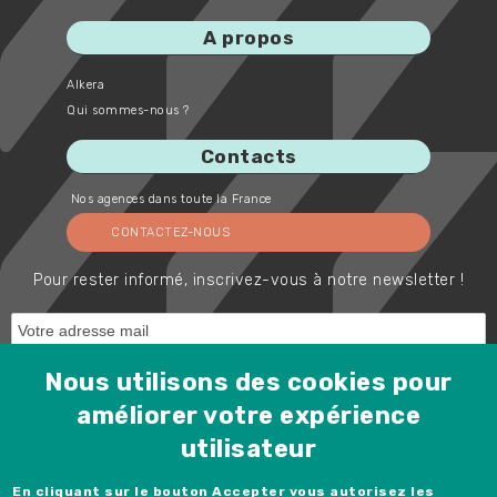
A propos
Alkera
Qui sommes-nous ?
Contacts
Nos agences dans toute la France
CONTACTEZ-NOUS
Pour rester informé, inscrivez-vous à notre newsletter !
Nous utilisons des cookies pour
améliorer votre expérience
utilisateur
Protected by Spam Master
Rejoignez-nous !
En cliquant sur le bouton Accepter vous autorisez les